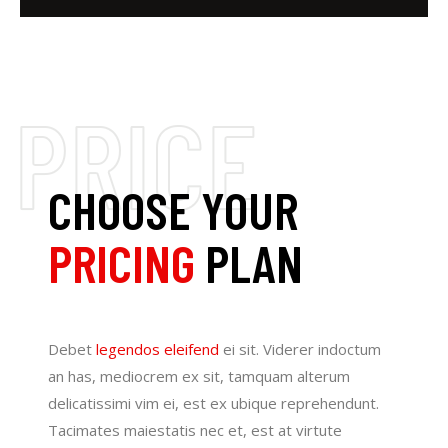
CHOOSE YOUR
PRICING
PLAN
Debet
legendos eleifend
ei sit. Viderer indoctum
an has, mediocrem ex sit, tamquam alterum
delicatissimi vim ei, est ex ubique reprehendunt.
Tacimates maiestatis nec et, est at virtute