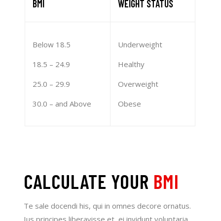
BMI
WEIGHT STATUS
Below 18.5
Underweight
18.5 – 24.9
Healthy
25.0 – 29.9
Overweight
30.0 – and Above
Obese
CALCULATE YOUR
BMI
Te sale docendi his, qui in omnes decore ornatus.
Ius principes liberavisse et, ei invidunt voluptaria